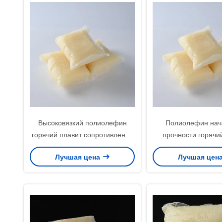
Высоковязкий полиолефин
Полиолефин нач
горячий плавит сопротивление
прочности горячи
гидролиза прилипателя после
слипчивые тюфяки
Лучшая цена
Лучшая цен
смеси
чувствительный пр