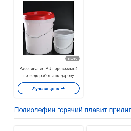
видео
Рассеивания PU перевозимой
по воде работы по дереву
слипчивые для прессы
Лучшая цена
мембраны вакуума
Полиолефин горячий плавит прили