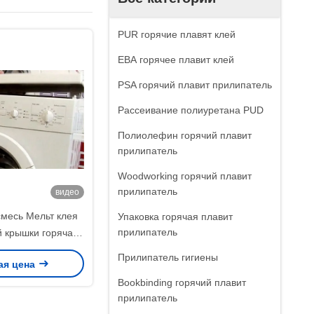
PUR горячие плавят клей
ЕВА горячее плавит клей
PSA горячий плавит прилипатель
Рассеивание полиуретана PUD
Полиолефин горячий плавит
прилипатель
Woodworking горячий плавит
прилипатель
видео
месь Мельт клея
Упаковка горячая плавит
прилипатель
 крышки горячая
альной машины
Прилипатель гигиены
ая цена
Bookbinding горячий плавит
прилипатель