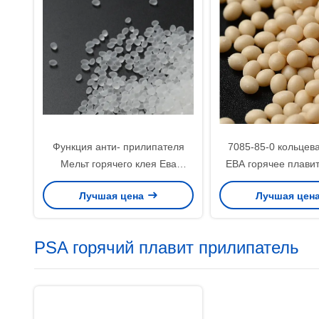
Функция анти- прилипателя
7085-85-0 кольцев
Мельт горячего клея Ева
ЕВА горячее плавит
выскальзывания низкопробного
автоматической
Лучшая цена
Лучшая цен
Мулти для ковра
PSA горячий плавит прилипатель