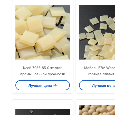
Клей 7085-85-0 желтой
Мебель ЕВА Wood
промышленной прочности
горячее плавит
горячий горячее плавит
высокопрочный гор
Лучшая цена
Лучшая цен
резиновый прилипатель
для выпуска облиг