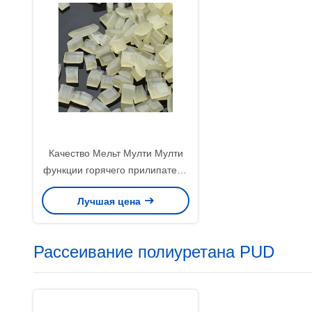
Качество Мельт Мулти Мулти
функции горячего прилипателя
Ева прочное для
Лучшая цена
запечатывания края одежды
Рассеивание полиуретана PUD