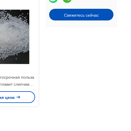
Свяжитесь сейчас
госрочная польза
плавит слипчивый
ыскальзывания Bas
ая цена
анти-