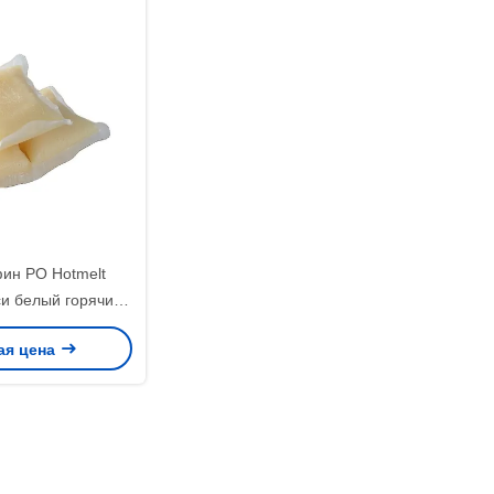
ин PO Hotmelt
и белый горячий
я софы тюфяков
ая цена