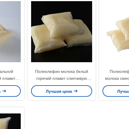
альной
Полиолефин молока белый
Полиолеф
й плавит
горячий плавит слипчивую
молока смес
 давит -
форму подушки блока но. 9009-
плавит дл
а
Лучшая цена
Лучш
илипатель
54-5 CAS