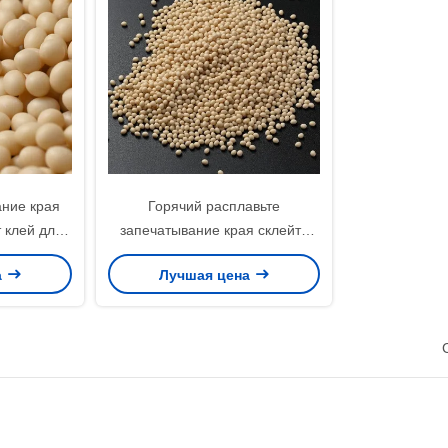
ание края
Горячий расплавьте
 клей для
запечатывание края склейте
 машины
MDF твердая древесина
а
Лучшая цена
Edgebanding макулатурного
картона горячее плавит
прилипатель