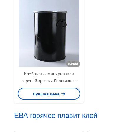
Белый цвет
видео
Клей для ламинирования
верхней крышки Реактивный
полиуретановый клей-расплав
Лучшая цена
ЕВА горячее плавит клей