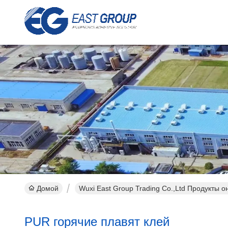
Домой
Wuxi East Group Trading Co.,Ltd Продукты 
PUR горячие плавят клей