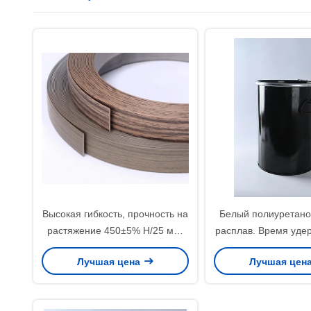
Высокая гибкость, прочность на
Белый полиуретано
растяжение 450±5% Н/25 мм,
расплав. Время уде
белый полиуретановый клей-
комнатной темпер
Лучшая цена
Лучшая цен
расплав для ваших нужд
часа для прочн
долговечного скле
промышленных ус