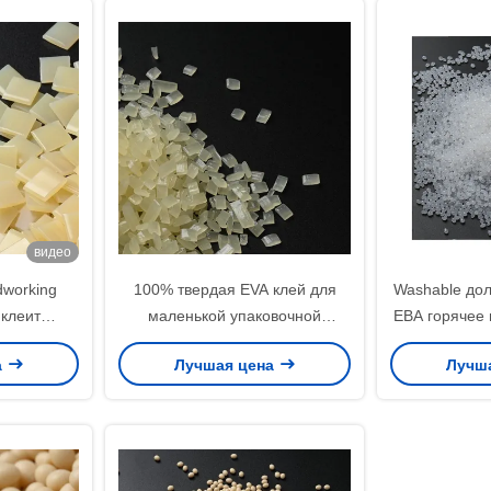
видео
working
100% твердая EVA клей для
Washable дол
 клеит
маленькой упаковочной
ЕВА горячее 
ячий клей
коробки и подарочной коробки
клей ковра в
а
Лучшая цена
Лучш
аций края