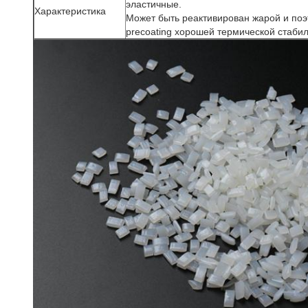
эластичные.
Характеристика
Может быть реактивирован жарой и по
precoating хорошей термической стабил