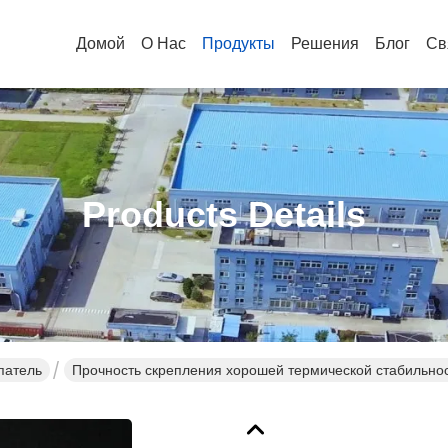
Домой
О Нас
Продукты
Решения
Блог
Св
Products Details
патель
Прочность скрепления хорошей термической стабильнос
складывая коробки