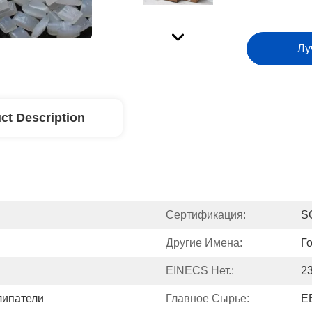
Лу
ct Description
Сертификация:
S
Другие Имена:
Г
EINECS Нет.:
2
липатели
Главное Сырье:
Е