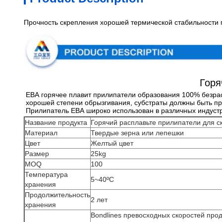
Прочность скрепления хорошей термической стабильности п
Горя
ЕВА горячее плавит прилипатели образования 100% безрас
хорошей степени обрызгивания, субстраты должны быть пр
Прилипатель ЕВА широко использован в различных индустриях
Название продукта
Горячий расплавьте прилипатели для с
Материал
Твердые зерна или лепешки
Цвет
Желтый цвет
Размер
25kg
MOQ
100
Температура
5~40ºC
хранения
Продолжительность
2 лет
хранения
Bondlines превосходных скоростей про