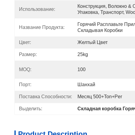
Конструкция, Волокно & О
Использование:
Упаковка, Транспорт, Wo
Горячий Расплавьте Прил
Название Продукта:
Складывая Коробки
Цвет:
Желтый Цвет
Размер:
25kg
MOQ:
100
Порт:
Шанхай
Поставка Способности:
Месяц 500+Ton+per
Выделить:
Складная коробка Горя
Product Description