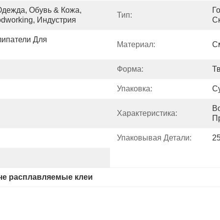
дежда, Обувь & Кожа, 
Г
Тип:
odworking, Индустрия
С
ипатели Для 
Материал:
С
Форма:
Т
Упаковка:
С
B
Характеристика:
П
Упаковывая Детали:
2
че расплавляемые клеи