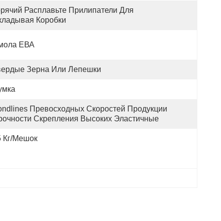
орячий Расплавьте Прилипатели Для 
кладывая Коробки
мола ЕВА
вердые Зерна Или Лепешки
умка
ondlines Превосходных Скоростей Продукции 
рочности Скрепления Высоких Эластичные
5 Кг/мешок