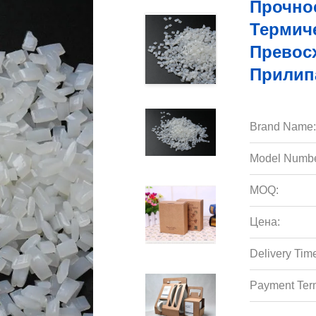
Прочно
Термич
Превос
Прилип
Brand Name:
Model Numbe
MOQ:
Цена:
Delivery Tim
Payment Ter