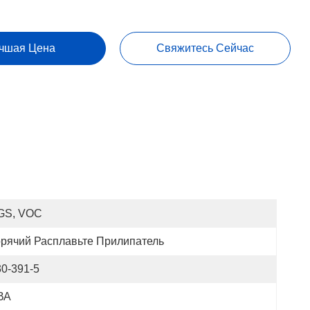
чшая Цена
Свяжитесь Сейчас
GS, VOC
орячий Расплавьте Прилипатель
30-391-5
ВА