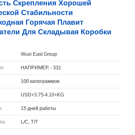
сть Скрепления Хорошей
еской Стабильности
ходная Горячая Плавит
атели Для Складывая Коробки
Wuxi East Group
r:
НАПРИМЕР. - 331
100 килограммов
USD+3.75-4.10+KG
e:
15 дней работы
ms:
L/C, T/T