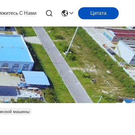
яжитесь С Нами
Цитата
ической машины