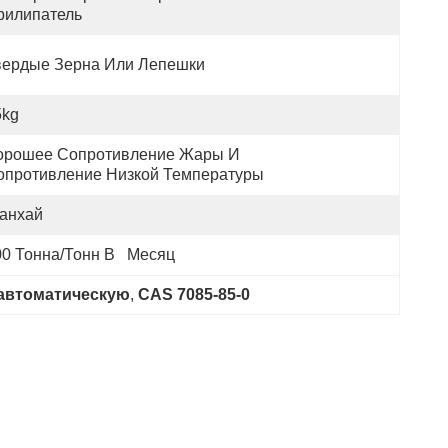
рилипатель
вердые Зерна Или Лепешки
5kg
орошее Сопротивление Жары И 
опротивление Низкой Температуры
анхай
0 Тонна/тонн В   Месяц
 автоматическую
, 
CAS 7085-85-0