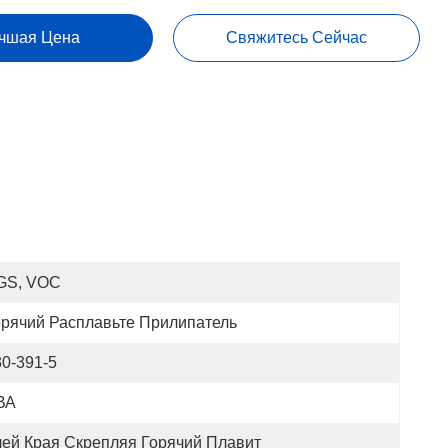
чшая Цена
Свяжитесь Сейчас
GS, VOC
орячий Расплавьте Прилипатель
30-391-5
ВА
лей Края Скрепляя Горячий Плавит 