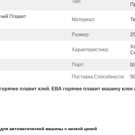
Тип:
П
чий Плавит 
Материал:
Т
Размер:
2
Х
Характеристика:
С
Порт:
Ш
Поставка Способности:
50
горячее плавит клей
, 
ЕВА горячее плавит машину клея
 для автоматической машины с низкой ценой