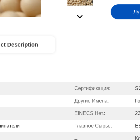
Лу
ct Description
Сертификация:
S
Другие Имена:
Г
EINECS Нет.:
2
липатели
Главное Сырье:
Е
К