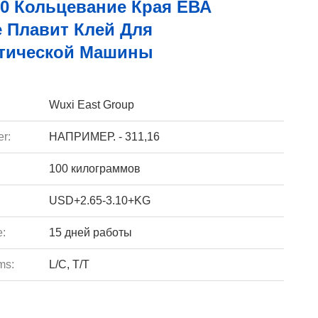
-0 Кольцевание Края ЕВА
 Плавит Клей Для
тической Машины
Wuxi East Group
r:
НАПРИМЕР. - 311,16
100 килограммов
USD+2.65-3.10+KG
e:
15 дней работы
ms:
L/C, T/T