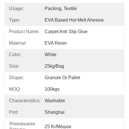
Usage:
Packing, Textile
Type:
EVA Based Hot Melt Ahesive
Product Name:
Carpet Anti Slip Glue
Material:
EVA Resin
Color:
White
Size:
25kg/bag
Shape:
Granule Or Pallet
MOQ:
100kgs
Characteristics:
Washable
Port:
Shanghai
Упаковывая
25 Кг/мешок