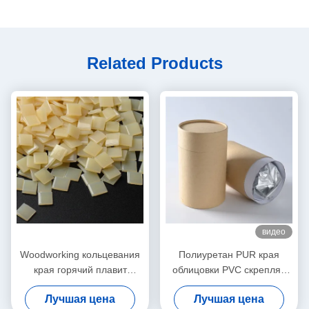
Related Products
видео
Woodworking кольцевания
Полиуретан PUR края
края горячий плавит
облицовки PVC скрепляя
слипчивое для
горячий плавит
Лучшая цена
Лучшая цена
автоматической соединяя
прилипатели для мебели