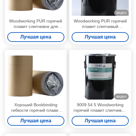
видео
Woodworking PUR горячий
Woodworking PUR горячий
плавит слипчивое для
плавит слипчивый
неофициальных советников
прилипатель полиуретана
Лучшая цена
Лучшая цена
президента кольцевания
для резинового создания
края
программы-оболочки
профиля
видео
Хороший Bookbinding
9009 54 5 Woodworking
гибкости горячий плавит
горячий плавит слипчивый
клей PUR реактивные
реактивный полиуретан
Лучшая цена
Лучшая цена
горячие плавят
горячий плавят
прилипатели
прилипатели