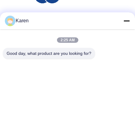
Социальные сети
Karen
2:25 AM
Быстрый контакт
Good day, what product are you looking for?
Телефон
+86-18912490312
Электронная почта
karenyang@wxszzd.com
Адрес
Зона комнаты 701-702, дороги No.16 Huayun,
экономических и разработки технологий, Wuxi
Политика конфиденциальности
|
Карта сайта