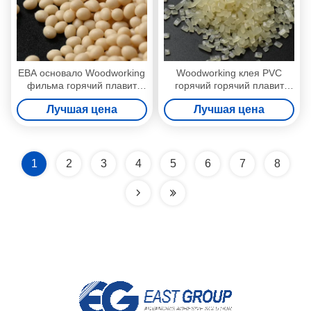
ЕВА основало Woodworking
Woodworking клея PVC
фильма горячий плавит
горячий горячий плавит
слипчивое CAS7085-85-0
слипчивое кольцевание
Лучшая цена
Лучшая цена
края зерен
1
2
3
4
5
6
7
8