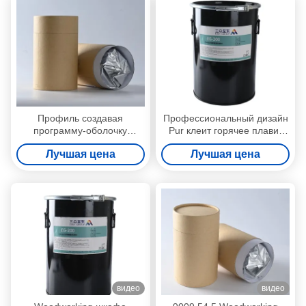
Профиль создавая
Профессиональный дизайн
программу-оболочку
Pur клеит горячее плавит
Woodworking горячий
прилипатель для выпуска
Лучшая цена
Лучшая цена
плавит слипчивое PUR
облигаций доски сота
горячее плавит слипчивое
9009-54-5
видео
видео