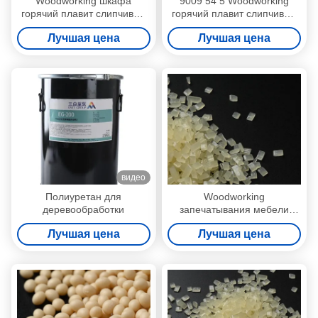
Woodworking шкафа
9009 54 5 Woodworking
горячий плавит слипчивый
горячий плавит слипчивый
прилипатель PUR для
реактивный полиуретан
Лучшая цена
Лучшая цена
кольцевания края
горячий плавят
прилипатель
видео
Полиуретан для
Woodworking
деревообработки
запечатывания мебели
горячий плавит слипчивые
Лучшая цена
Лучшая цена
лепешки зерен