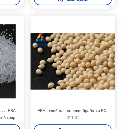
льза ЕВА
ЕВА - клей для деревообработки EG-
лей ковра
311.37
нти-