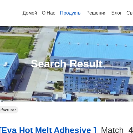
Домой
О Нас
Продукты
Решения
Блог
Св
Search Result
ufacturer
eva Hot Melt Adhesive ]
Match