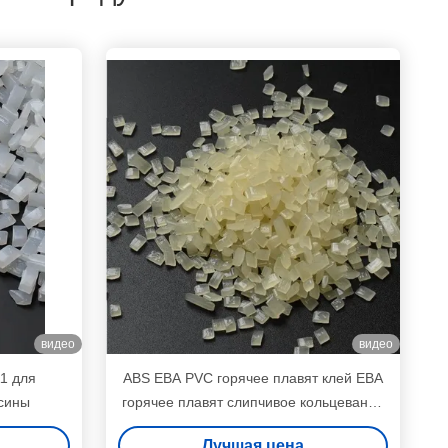
видео
видео
1 для
ABS ЕВА PVC горячее плавят клей ЕВА
сины
горячее плавят слипчивое кольцевание
края облицовки
Лучшая цена