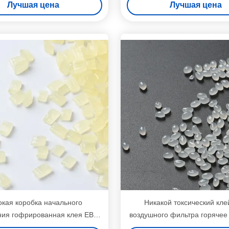
Лучшая цена
Лучшая цена
кая коробка начального
Никакой токсический кле
ия гофрированная клея ЕВА
воздушного фильтра горячее
плавит слипчивое для коробки
слипчивый белый желтый ц