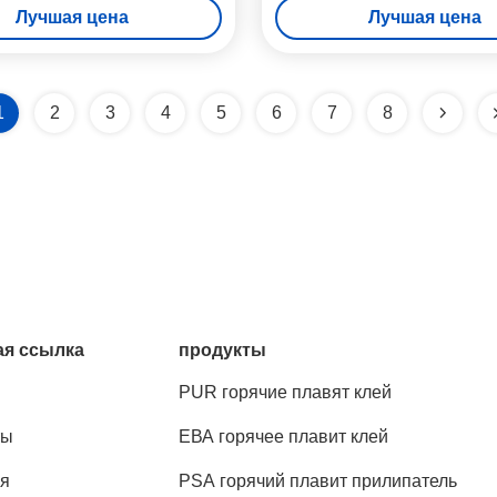
Лучшая цена
Лучшая цена
1
2
3
4
5
6
7
8
я ссылка
продукты
PUR горячие плавят клей
ты
ЕВА горячее плавит клей
я
PSA горячий плавит прилипатель