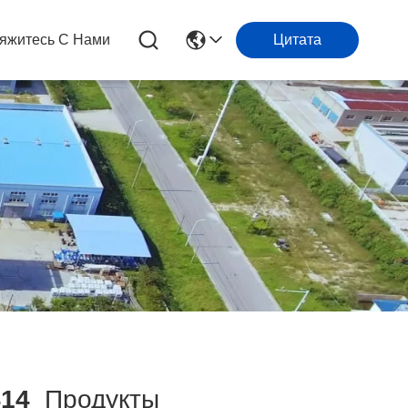
яжитесь С Нами
Цитата
414
Продукты