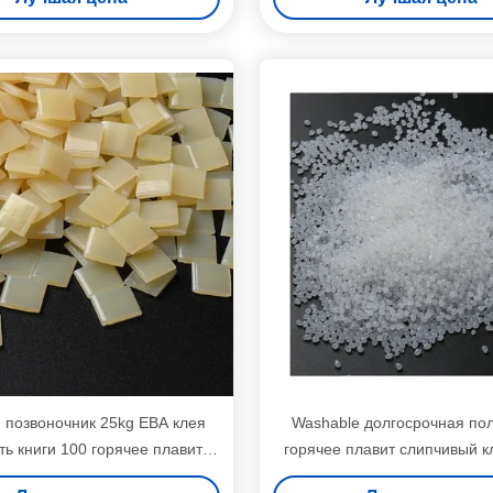
 позвоночник 25kg ЕВА клея
Washable долгосрочная по
ть книги 100 горячее плавит
горячее плавит слипчивый к
слипчивый VOC
выскальзывания Bas а