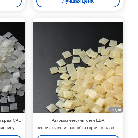
Лучшая цена
видео
я края CAS
Автоматический клей ЕВА
слипчивую
запечатывания коробки горячее плавит
прилипатель для высокоскоростной