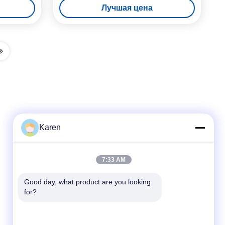
Лучшая цена
Protection
Karen
Быстрый контакт
7:33 AM
Телефон
Good day, what product are you looking 
for?
+86-18912490312
Электронная почта
karenyang@wxszzd.com