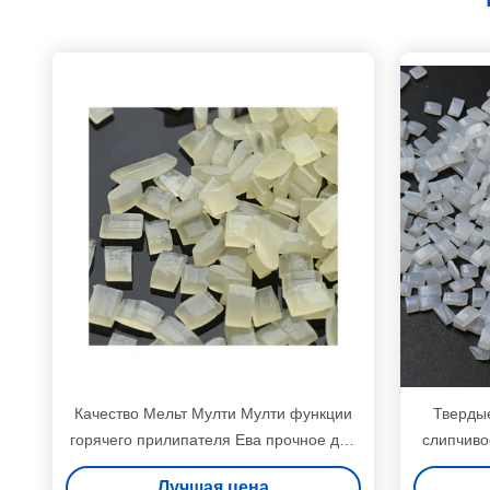
Качество Мельт Мулти Мулти функции
Твердые
горячего прилипателя Ева прочное для
слипчиво
запечатывания края одежды
Лучшая цена