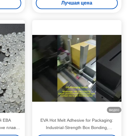
Лучшая цена
машины
видео
й ЕВА
EVA Hot Melt Adhesive for Packaging:
 не плавит
Industrial-Strength Box Bonding,
вет 25kg
Waterproof Seal, Secure Product