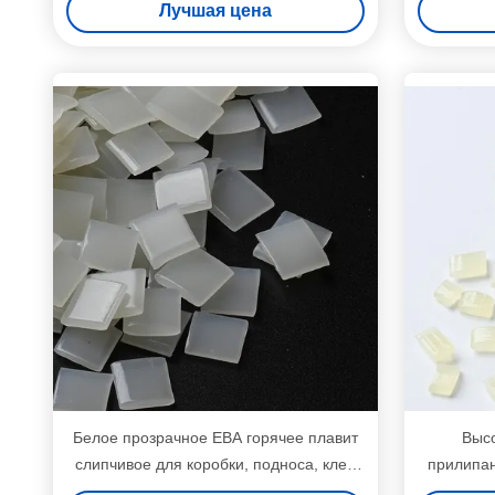
Лучшая цена
Белое прозрачное ЕВА горячее плавит
Высо
слипчивое для коробки, подноса, клея
прилипан
случая упаковывая
горячее 