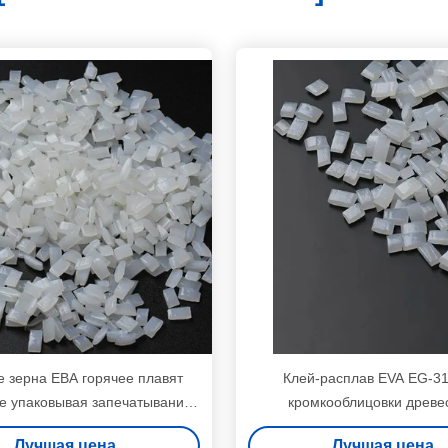
 зерна ЕВА горячее плавят
Клей-расплав EVA EG-31
е упаковывая запечатывание
кромкооблицовки древе
одежды
Лучшая цена
Лучшая цена