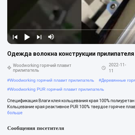
Одежда волокна конструкции прилипателя
2022-11-
Woodworking горячий плавит
прилипатель
11
#
Woodworking горячий плавит прилипатель
#
Деревянные горя
#
Woodworking PUR горячий плавит прилипатель
Спецификация Влаги клея кольцевания края 100% полиуретан
Кольцевание края реактивное PUR 100% твердое горячее плав
больше
Сообщения посетителя