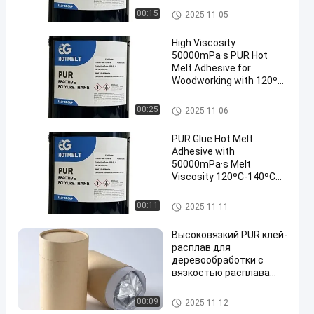
эксплуатации 120oC-
Woodworking горячий плави
00:15
2025-11-05
140oC и точке
т прилипатель
смягчения 78 ± 5 oC
High Viscosity
50000mPa·s PUR Hot
Melt Adhesive for
Woodworking with 120ºC-
140ºC Service
Temperature and 78 ± 5
Woodworking горячий плави
00:25
2025-11-06
ºC Softening Point
т прилипатель
PUR Glue Hot Melt
Adhesive with
50000mPa·s Melt
Viscosity 120ºC-140ºC
Service Temperature and
78 ± 5 ºC Softening Point
Woodworking горячий плави
00:11
2025-11-11
т прилипатель
Высоковязкий PUR клей-
расплав для
деревообработки с
вязкостью расплава
50000 мПа·с и рабочей
температурой 120°C-
Woodworking горячий плави
00:09
2025-11-12
140°C
т прилипатель