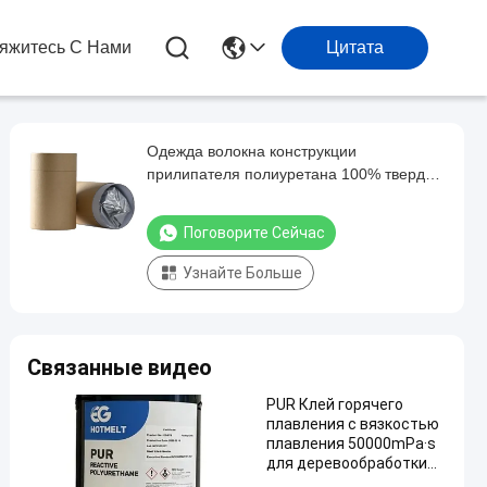
яжитесь С Нами
Цитата
Одежда волокна конструкции
прилипателя полиуретана 100% твердая
высокопрочная
Поговорите Сейчас
Узнайте Больше
Связанные видео
PUR Клей горячего
плавления с вязкостью
плавления 50000mPa·s
для деревообработки
при температуре