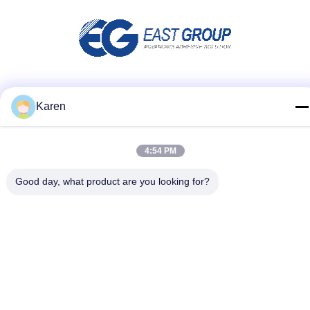
Социальные сети
Karen
4:54 PM
Быстрый контакт
Good day, what product are you looking for?
Телефон
+86-18912490312
Электронная почта
karenyang@wxszzd.com
Адрес
Зона комнаты 701-702, дороги No.16 Huayun,
экономических и разработки технологий, Wuxi