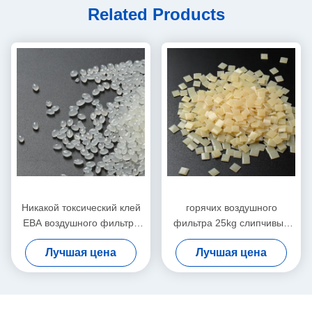
Related Products
Никакой токсический клей
горячих воздушного
ЕВА воздушного фильтра
фильтра 25kg слипчивые
горячее не плавит
7085-85-0 основанных ЕВА
Лучшая цена
Лучшая цена
слипчивый белый желтый
плавят прилипатель
цвет 25kg