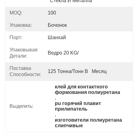
Стекла И Металла
MOQ:
100
Упаковка:
Бочонок
Порт:
Шанхай
Упаковывая
Ведро 20 KG/
Детали:
Поставка
125 Тонна/тонн В   Месяц
Способности:
клей для контактного 
формования полиуретана
, 
pu горячий плавит 
Выделить:
прилипатель
, 
изготовители полиуретана 
слипчивые