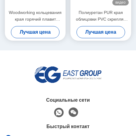
видео
Woodworking кольцевания
Полиуретан PUR края
края горячий плавит
облицовки PVC скрепляя
слипчивое для
горячий плавит
Лучшая цена
Лучшая цена
автоматической соединяя
прилипатели для мебели
машины
Социальные сети
Быстрый контакт