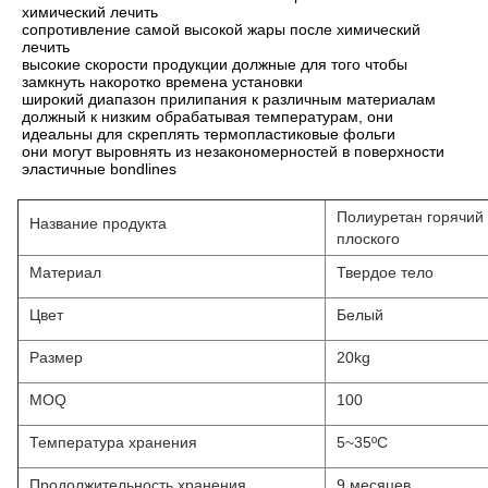
химический лечить
сопротивление самой высокой жары после химический 
лечить
высокие скорости продукции должные для того чтобы 
замкнуть накоротко времена установки
широкий диапазон прилипания к различным материалам
должный к низким обрабатывая температурам, они 
идеальны для скреплять термопластиковые фольги
они могут выровнять из незакономерностей в поверхности
эластичные bondlines
Полиуретан горячий
Название продукта
плоского
Материал
Твердое тело
Цвет
Белый
Размер
20kg
MOQ
100
Температура хранения
5~35ºC
Продолжительность хранения
9 месяцев