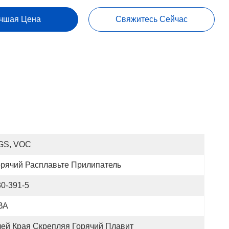
чшая Цена
Свяжитесь Сейчас
GS, VOC
орячий Расплавьте Прилипатель
30-391-5
ВА
лей Края Скрепляя Горячий Плавит 