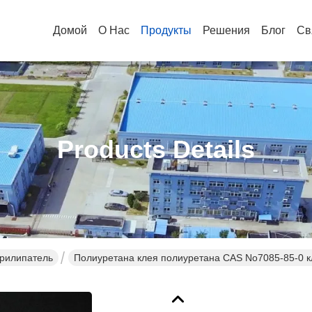
Домой
О Нас
Продукты
Решения
Блог
Св
Products Details
Прилипатель
Полиуретана клея полиуретана CAS No7085-85-0 к