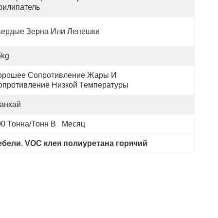
рилипатель
вердые Зерна Или Лепешки
5kg
орошее Сопротивление Жары И 
опротивление Низкой Температуры
анхай
0 Тонна/тонн В   Месяц
ебели
, 
VOC клея полиуретана горячий