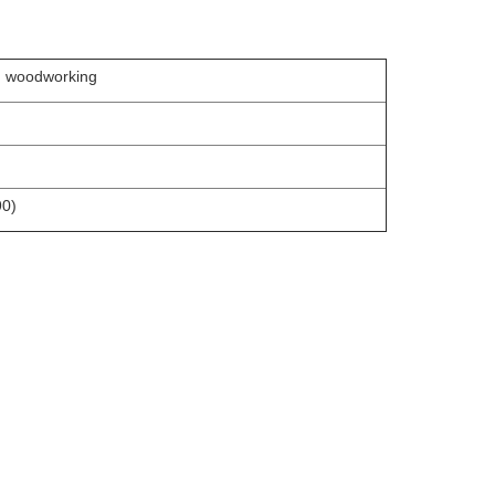
й woodworking
90)