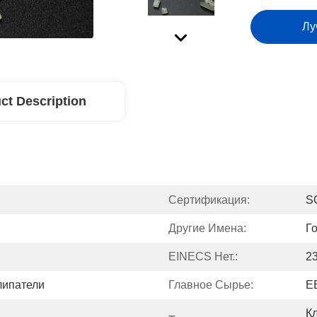
Лу
ct Description
Сертификация:
S
Другие Имена:
Г
EINECS Нет.:
2
липатели
Главное Сырье:
Е
К