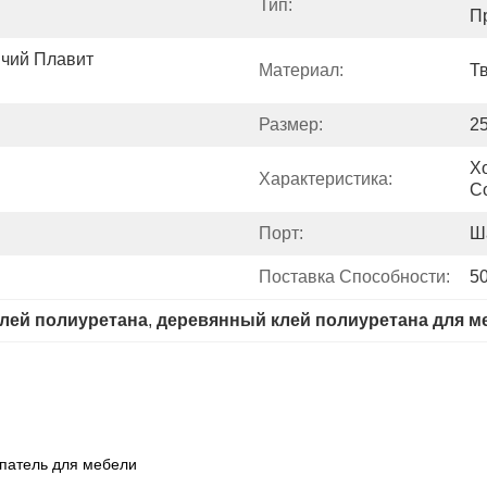
Тип:
П
чий Плавит 
Материал:
Т
Размер:
2
Х
Характеристика:
С
Порт:
Ш
Поставка Способности:
50
клей полиуретана
, 
деревянный клей полиуретана для м
ипатель для мебели