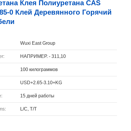
етана Клея Полиуретана CAS
85-0 Клей Деревянного Горячий
бели
Wuxi East Group
r:
НАПРИМЕР. - 311,10
100 килограммов
USD+2.65-3.10+KG
e:
15 дней работы
ms:
L/C, T/T