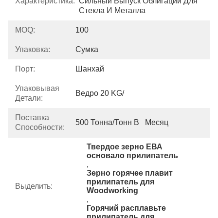
Характеристика:
Сильный Выпуск Облигаций Для 
Стекла И Металла
MOQ:
100
Упаковка:
Сумка
Порт:
Шанхай
Упаковывая
Ведро 20 KG/
Детали:
Поставка
500 Тонна/тонн В   Месяц
Способности:
Твердое зерно ЕВА 
основало прилипатель
, 
Зерно горячее плавит 
прилипатель для 
Выделить:
Woodworking
, 
Горячий расплавьте 
прилипатель для 