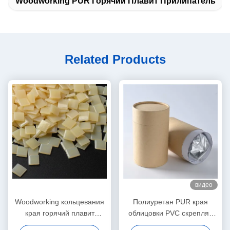
Woodworking PUR Горячий Плавит Прилипатель
Related Products
видео
Woodworking кольцевания
Полиуретан PUR края
края горячий плавит
облицовки PVC скрепляя
слипчивое для
горячий плавит