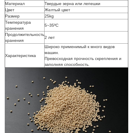
Материал
Твердые зерна или лепешки
Цвет
Желтый цвет
Размер
25kg
Температура
5~35ºC
хранения
Продолжительность
2 лет
хранения
Широко применимый к много видов
машин.
Характеристика
Превосходная прочность скрепления и
заполняя способность.