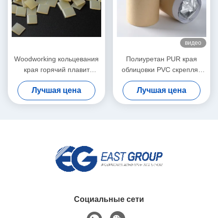
видео
Woodworking кольцевания
Полиуретан PUR края
края горячий плавит
облицовки PVC скрепляя
слипчивое для
горячий плавит
Лучшая цена
Лучшая цена
автоматической соединяя
прилипатели для мебели
машины
Социальные сети