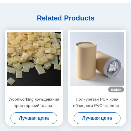
Related Products
видео
Woodworking кольцевания
Полиуретан PUR края
края горячий плавит
облицовки PVC скрепляя
слипчивое для
горячий плавит
Лучшая цена
Лучшая цена
автоматической соединяя
прилипатели для мебели
машины