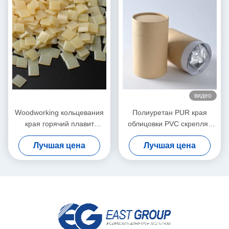
видео
Woodworking кольцевания
Полиуретан PUR края
края горячий плавит
облицовки PVC скрепляя
слипчивое для
горячий плавит
Лучшая цена
Лучшая цена
автоматической соединяя
прилипатели для мебели
машины