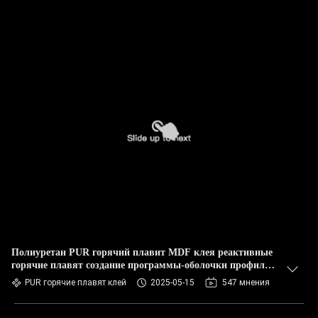
Полиуретан PUR горячий плавит MDF клея реактивные
горячие плавят создание программы-оболочки профиля
Woodworking прилипателей
PUR горячие плавят клей
2025-05-15
547 мнения