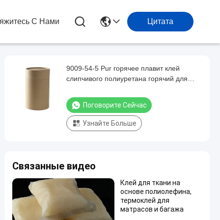
яжитесь С Нами
Цитата
9009-54-5 Pur горячее плавит клей
слипчивого полиуретана горячий для
стиральной машины
Поговорите Сейчас
Узнайте Больше
Связанные видео
Клей для ткани на
основе полиолефина,
термоклей для
матрасов и багажа