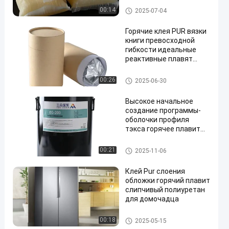
PUR горячие плавят клей
00:14
2025-07-04
Горячие клея PUR вязки
книги превосходной
гибкости идеальные
реактивные плавят
прилипатель
PUR горячие плавят клей
00:26
2025-06-30
Высокое начальное
создание программы-
оболочки профиля
тэкса горячее плавит
прилипатель для
слоения Pvc Mdf
Woodworking горячий плави
00:21
2025-11-06
т прилипатель
Клей Pur слоения
обложки горячий плавит
слипчивый полиуретан
для домочадца
PUR горячие плавят клей
00:18
2025-05-15