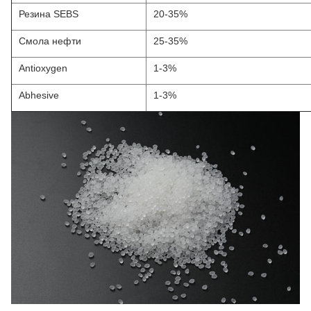
Резина SEBS
20-35%
Смола нефти
25-35%
Antioxygen
1-3%
Abhesive
1-3%