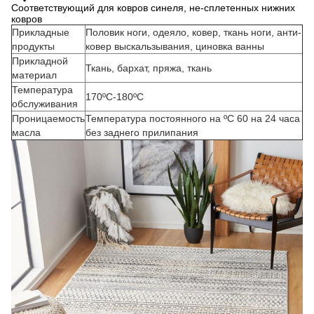
Соответствующий для ковров синеля, не-сплетенных нижних
ковров
Прикладные
Половик ноги, одеяло, ковер, ткань ноги, анти-
продукты
ковер выскальзывания, циновка ванны
Прикладной
Ткань, бархат, пряжа, ткань
материал
Температура
170ºC-180ºC
обслуживания
Проницаемость
Температура постоянного на ºC 60 на 24 часа
масла
без заднего прилипания