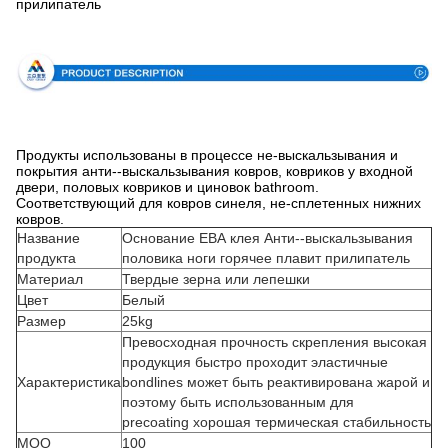
прилипатель
Спецификация
Продукты использованы в процессе не-выскальзывания и
покрытия анти--выскальзывания ковров, ковриков у входной
двери, половых ковриков и циновок bathroom.
Соответствующий для ковров синеля, не-сплетенных нижних
ковров.
Название
Основание ЕВА клея Анти--выскальзывания
продукта
половика ноги горячее плавит прилипатель
Материал
Твердые зерна или лепешки
Цвет
Белый
Размер
25kg
Превосходная прочность скрепления высокая
продукция быстро проходит эластичные
Характеристика
bondlines может быть реактивирована жарой и
поэтому быть использованным для
precoating хорошая термическая стабильность
MOQ
100