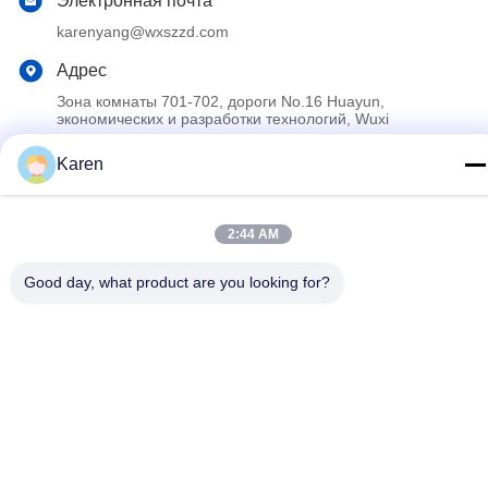
Электронная почта
karenyang@wxszzd.com
Адрес
Зона комнаты 701-702, дороги No.16 Huayun,
экономических и разработки технологий, Wuxi
Karen
Политика конфиденциальности
|
Карта сайта
Китай хорошо. Качество PUR горячие плавят клей Доставщик.
2:44 AM
2022-2026 Wuxi East Group Trading Co.,Ltd Все. Все права
защищены.
Good day, what product are you looking for?