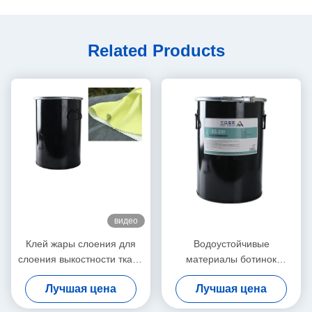
Related Products
видео
Клей жары слоения для
Водоустойчивые
слоения выкостности ткани
материалы ботинок
20kg стабилизированного
нагревают клей для
Лучшая цена
Лучшая цена
твердого тела ткани 9009-
54-5 белого