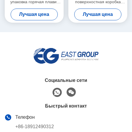
упаковка горячая плавит
поверхностная коробка
слипчивый желтый цвет
PSA бутылки слипчивая
Лучшая цена
Лучшая цена
для крышек влажной ткани
для бумаги ярлыка
пластиковых
прилипателя собственной
личности
Социальные сети
Быстрый контакт
Телефон
+86-18912490312