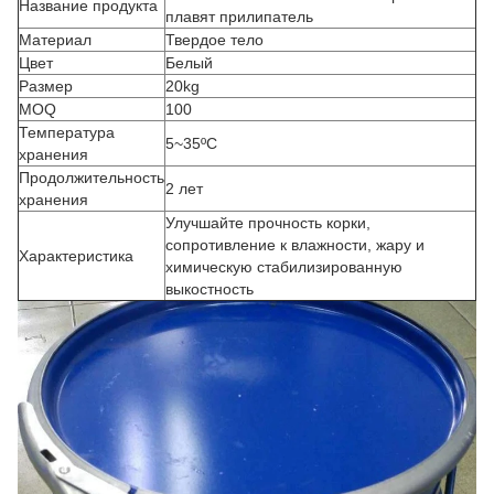
Название продукта
плавят прилипатель
Материал
Твердое тело
Цвет
Белый
Размер
20kg
MOQ
100
Температура
5~35ºC
хранения
Продолжительность
2 лет
хранения
Улучшайте прочность корки,
сопротивление к влажности, жару и
Характеристика
химическую стабилизированную
выкостность