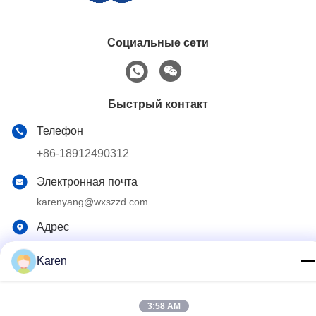
Социальные сети
Быстрый контакт
Телефон
+86-18912490312
Электронная почта
karenyang@wxszzd.com
Адрес
Зона комнаты 701-702, дороги No.16 Huayun,
экономических и разработки технологий, Wuxi
Karen
Политика конфиденциальности
|
Карта сайта
3:58 AM