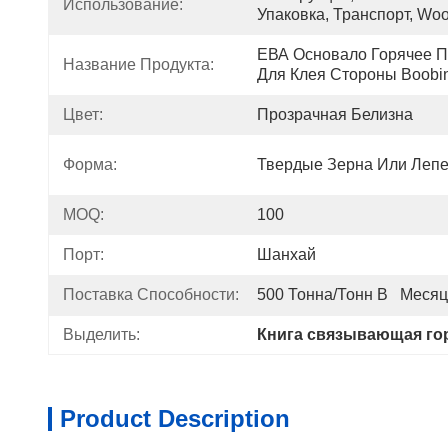
Использование:
Упаковка, Транспорт, Wo
ЕВА Основало Горячее П
Название Продукта:
Для Клея Стороны Boobi
Цвет:
Прозрачная Белизна
Форма:
Твердые Зерна Или Леп
MOQ:
100
Порт:
Шанхай
Поставка Способности:
500 Тонна/тонн В   Месяц
Выделить:
Книга связывающая го
Product Description