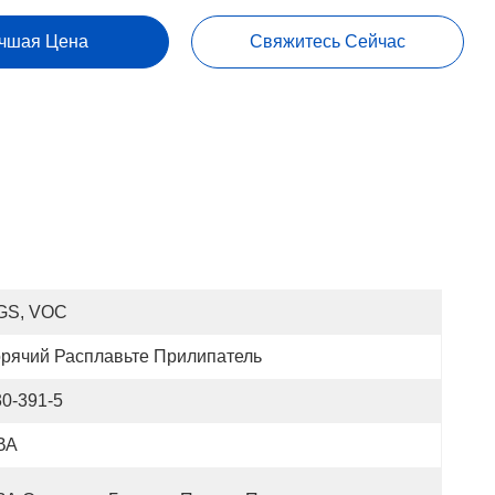
чшая Цена
Свяжитесь Сейчас
GS, VOC
орячий Расплавьте Прилипатель
30-391-5
ВА