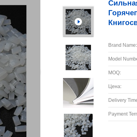
Сильна
Горяче
Книгос
Brand Name:
Model Numbe
MOQ:
Цена:
Delivery Tim
Payment Ter