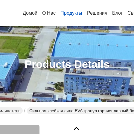
Домой
О Нас
Продукты
Решения
Блог
Св
Products Details
рилипатель
Сильная клейкая сила EVA гранул горячеплавный бо