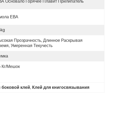
ВА Основало Горячее Плавит Прилипатель
мола ЕВА
5kg
ысокая Прозрачность, Длинное Раскрывая 
ремя, Умеренная Текучесть
умка
5 Кг/мешок
 боковой клей
, 
Клей для книгосвязывания