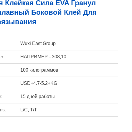
я Клейкая Сила EVA Гранул
плавный Боковой Клей Для
вязывания
Wuxi East Group
r:
НАПРИМЕР. - 308,10
100 килограммов
USD+4.7-5.2+KG
e:
15 дней работы
ms:
L/C, T/T