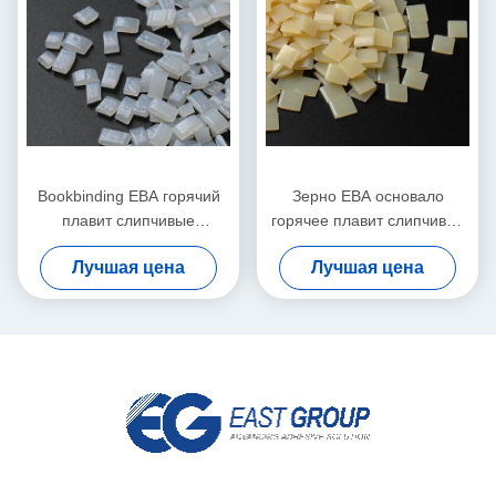
Bookbinding ЕВА горячий
Зерно ЕВА основало
плавит слипчивые
горячее плавит слипчивое
прозрачные белые
ЕВА горячее плавит клей
Лучшая цена
Лучшая цена
лепешки зерна
для Bookbinding