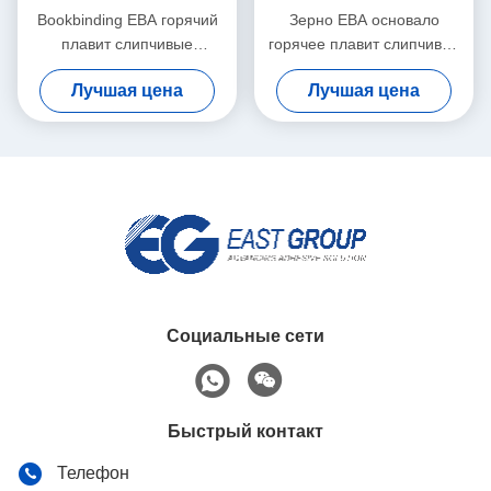
Bookbinding ЕВА горячий
Зерно ЕВА основало
плавит слипчивые
горячее плавит слипчивое
прозрачные белые
ЕВА горячее плавит клей
Лучшая цена
Лучшая цена
лепешки зерна
для Bookbinding
Социальные сети
Быстрый контакт
Телефон