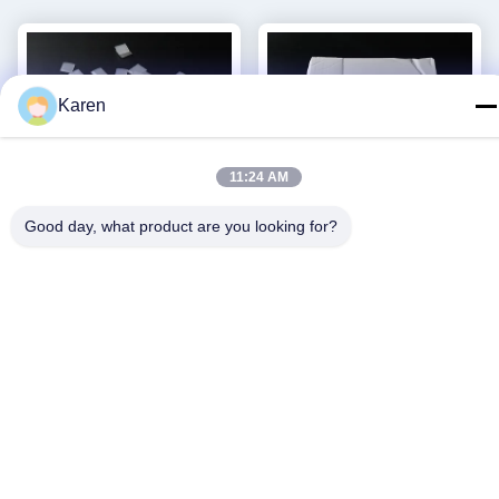
Karen
11:24 AM
Good day, what product are you looking for?
Горячие ЕВА медицинские
Блок подушки окиси цинка
плавят слипчивый клей
TPR слипчивый печатает
ленты запечатывания шва
CAS 4253-34-3 белое
Лучшая цена
Лучшая цена
одежды костюма защиты