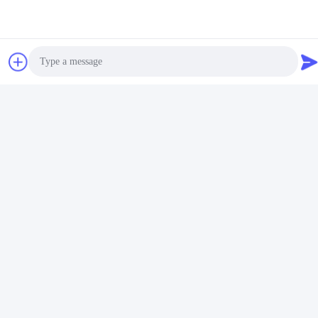
Социальные сети
Быстрый контакт
Photo
Телефон
Video Call
+86-18912490312
Audio Call
Электронная почта
karenyang@wxszzd.com
Адрес
Зона комнаты 701-702, дороги No.16 Huayun,
экономических и разработки технологий, Wuxi