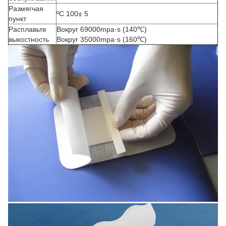
Размягчая
ºC 100± 5
пункт
Расплавьте
Вокруг 69000mpa·s (140℃)
выкостность
Вокруг 35000mpa·s (160℃)