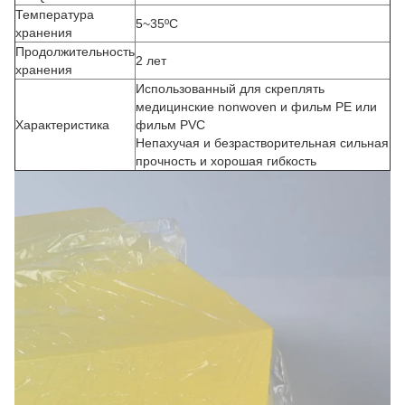
Температура
5~35ºC
хранения
Продолжительность
2 лет
хранения
Использованный для скреплять
медицинские nonwoven и фильм PE или
Характеристика
фильм PVC
Непахучая и безрастворительная сильная
прочность и хорошая гибкость