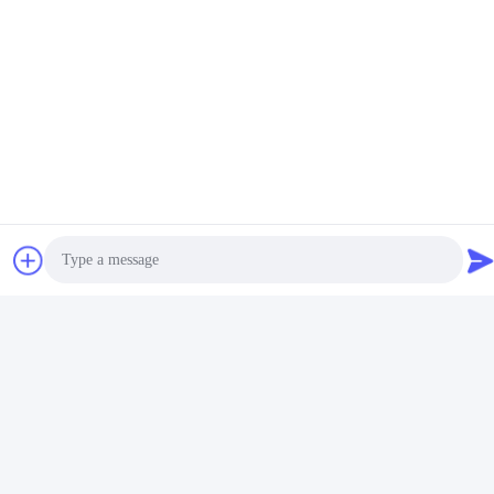
Направление компании
Photo
Video Call
Audio Call