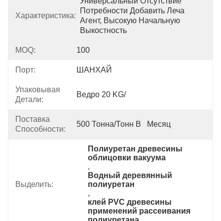
Универсальный Отсутствие 
Потребности Добавить Леча 
Характеристика:
Агент, Высокую Начальную 
Выкостность
MOQ:
100
Порт:
ШАНХАЙ
Упаковывая
Ведро 20 KG/
Детали:
Поставка
500 Тонна/тонн В   Месяц
Способности:
Полиуретан древесины 
облицовки вакуума
, 
Водный деревянный 
Выделить:
полиуретан
, 
клей PVC древесины 
применений рассеивания 
полиуретана