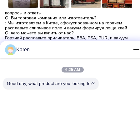
вопросы и ответы
Q: Вы торговая компания или изготовитель?
: Мы изготовляем в Китае, сфокусированном на горячем
расплавьте слипчивое поле и вакуум формируя лоща клей
Q: чего можете вы купить от нас?
Горячий расплавьте прилипатель, ЕВА, PSA, PUR, и вакуум
формируя лоща клей.
Q: Сколько времени ваш срок поставки?
Karen
: Вообще 3-5 дней если товары в запасе. или 10-20 дней если
товары нет в запасе, то, оно согласно количеству.
Q: Вы обеспечиваете образцы? он свободно или
дополнительные?
6:25 AM
: Да, мы смогли предложить обязанность образца бесплатно
но не оплачиваем цену перевозки.
Good day, what product are you looking for?
Tags:
Рассеивание Полиуретана PUD
Водное Рассеивание Полиуретана PUD
Водное Рассеивание Полиуретана