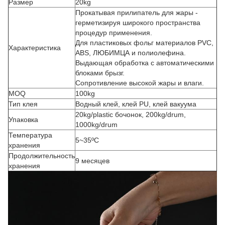
Размер
20kg
Прокатывая прилипатель для жары -
герметизируя широкого пространства
процедур применения.
Для пластиковых фольг материалов PVC,
Характеристика
ABS, ЛЮБИМЦА и полиолефина.
Выдающая обработка с автоматическими
блоками брызг.
Сопротивление высокой жары и влаги.
MOQ
100kg
Тип клея
Водный клей, клей PU, клей вакуума
20kg/plastic бочонок, 200kg/drum,
Упаковка
1000kg/drum
Температура
5~35ºC
хранения
Продолжительность
9 месяцев
хранения