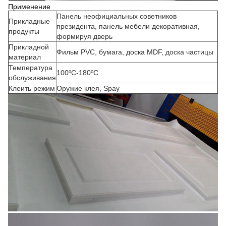
Применение
Панель неофициальных советников
Прикладные
президента, панель мебели декоративная,
продукты
формируя дверь
Прикладной
Фильм PVC, бумага, доска MDF, доска частицы
материал
Температура
100ºC-180ºC
обслуживания
Клеить режим
Оружие клея, Spay