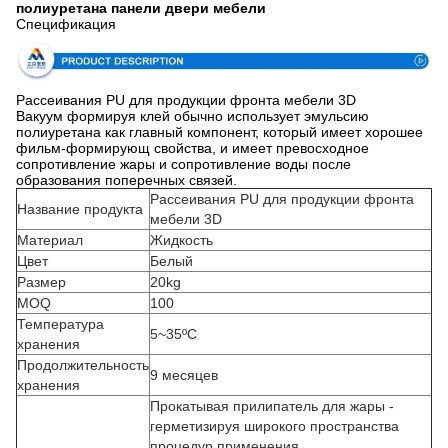
полиуретана панели двери мебели
Спецификация
Рассеивания PU для продукции фронта мебели 3D
Вакуум формируя клей обычно использует эмульсию
полиуретана как главный компонент, который имеет хорошее
фильм-формирующ свойства, и имеет превосходное
сопротивление жары и сопротивление воды после
образования поперечных связей.
Рассеивания PU для продукции фронта
Название продукта
мебели 3D
Материал
Жидкость
Цвет
Белый
Размер
20kg
MOQ
100
Температура
5~35ºC
хранения
Продолжительность
9 месяцев
хранения
Прокатывая прилипатель для жары -
герметизируя широкого пространства
процедур применения.