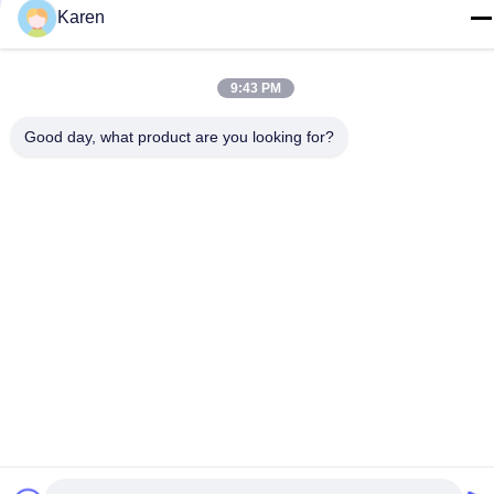
Q: Сколько времени ваш срок поставки?
Karen
: Вообще 3-5 дней если товары в запасе. или 10-20 дней если
товары нет в запасе, то, оно согласно количеству.
Q: Вы обеспечиваете образцы? он свободно или
дополнительные?
9:43 PM
: Да, мы смогли предложить обязанность образца бесплатно
но не оплачиваем цену перевозки.
Good day, what product are you looking for?
Tags:
Рассеивание Полиуретана PUD
Водное Рассеивание Полиуретана PUD
Водное Рассеивание Полиуретана
Related Products