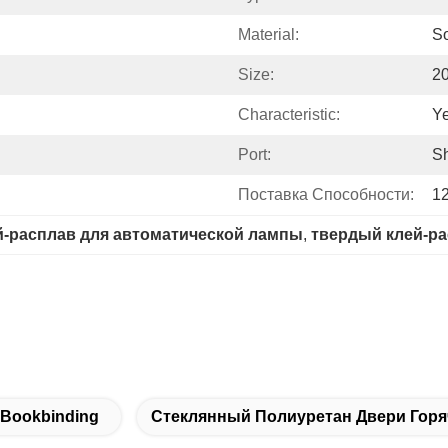
Material:
So
Size:
2
Characteristic:
Ye
Port:
S
Поставка Способности:
12
й-расплав для автоматической лампы
, 
твердый клей-р
 Bookbinding
Стеклянный Полиуретан Двери Горя