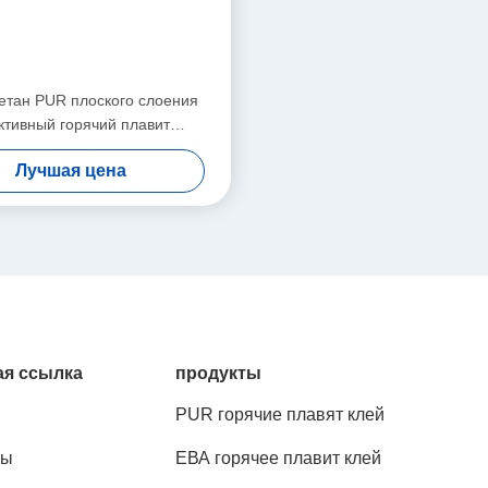
етан PUR плоского слоения
ктивный горячий плавит
ing сопротивления жары клея
Лучшая цена
я ссылка
продукты
PUR горячие плавят клей
ты
ЕВА горячее плавит клей