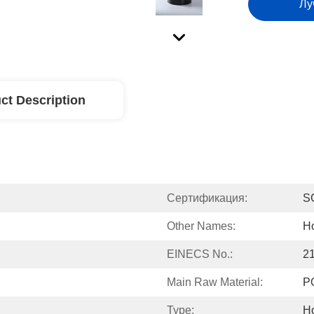
Лу
ct Description
Сертификация:
S
Other Names:
Ho
EINECS No.:
2
Main Raw Material:
P
Type:
Ho