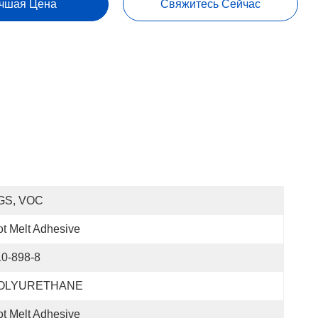
чшая Цена
Свяжитесь Сейчас
GS, VOC
t Melt Adhesive
10-898-8
OLYURETHANE
t Melt Adhesive