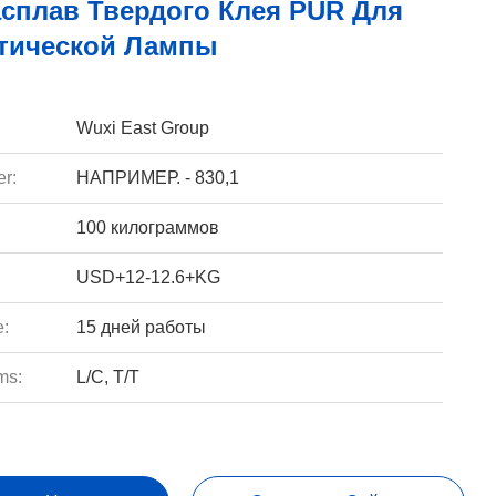
асплав Твердого Клея PUR Для
тической Лампы
Wuxi East Group
r:
НАПРИМЕР. - 830,1
100 килограммов
USD+12-12.6+KG
e:
15 дней работы
ms:
L/C, T/T