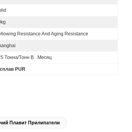
lid
0kg
llowing Resistance And Aging Resistance
hanghai
5 Тонна/тонн В   Месяц
асплав PUR
чий Плавит Прилипатели