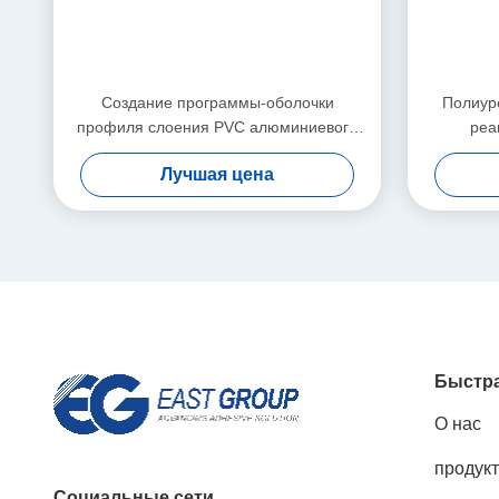
Создание программы-оболочки
Полиур
профиля слоения PVC алюминиевого
реа
сплава слипчивое горячее плавит
Woodwork
Лучшая цена
прилипатель
Быстра
О нас
продук
Социальные сети