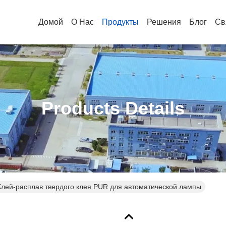
Домой
О Нас
Продукты
Решения
Блог
Св
Products Details
Клей-расплав твердого клея PUR для автоматической лампы