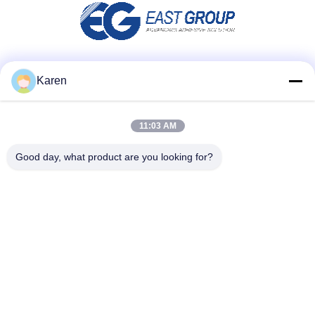
Социальные сети
Karen
11:03 AM
Быстрый контакт
Good day, what product are you looking for?
Телефон
+86-18912490312
Электронная почта
karenyang@wxszzd.com
Адрес
Зона комнаты 701-702, дороги No.16 Huayun,
экономических и разработки технологий, Wuxi