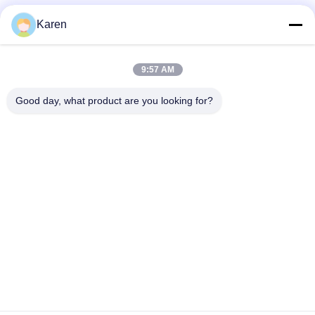
Социальные сети
Karen
9:57 AM
Быстрый контакт
Good day, what product are you looking for?
Телефон
+86-18912490312
Электронная почта
karenyang@wxszzd.com
Адрес
Зона комнаты 701-702, дороги No.16 Huayun,
экономических и разработки технологий, Wuxi
Политика конфиденциальности
|
Карта сайта
Китай хорошо. Качество PUR горячие плавят клей Доставщик.