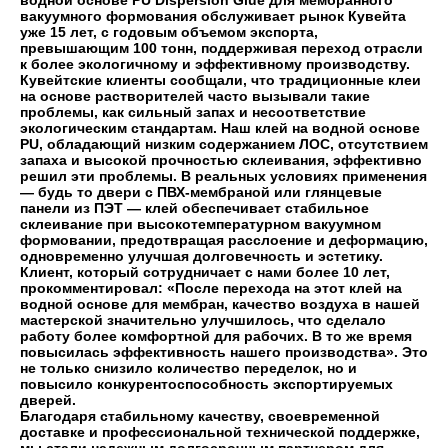
водной основе PU Dispersion Glue для мембранного
вакуумного формования обслуживает рынок Кувейта
уже 15 лет, с годовым объемом экспорта,
превышающим 100 тонн, поддерживая переход отрасли
к более экологичному и эффективному производству.
Кувейтские клиенты сообщали, что традиционные клеи
на основе растворителей часто вызывали такие
проблемы, как сильный запах и несоответствие
экологическим стандартам. Наш клей на водной основе
PU, обладающий низким содержанием ЛОС, отсутствием
запаха и высокой прочностью склеивания, эффективно
решил эти проблемы. В реальных условиях применения
— будь то двери с ПВХ-мембраной или глянцевые
панели из ПЭТ — клей обеспечивает стабильное
склеивание при высокотемпературном вакуумном
формовании, предотвращая расслоение и деформацию,
одновременно улучшая долговечность и эстетику.
Клиент, который сотрудничает с нами более 10 лет,
прокомментировал: «После перехода на этот клей на
водной основе для мембран, качество воздуха в нашей
мастерской значительно улучшилось, что сделало
работу более комфортной для рабочих. В то же время
повысилась эффективность нашего производства». Это
не только снизило количество переделок, но и
повысило конкурентоспособность экспортируемых
дверей.
Благодаря стабильному качеству, своевременной
доставке и профессиональной технической поддержке,