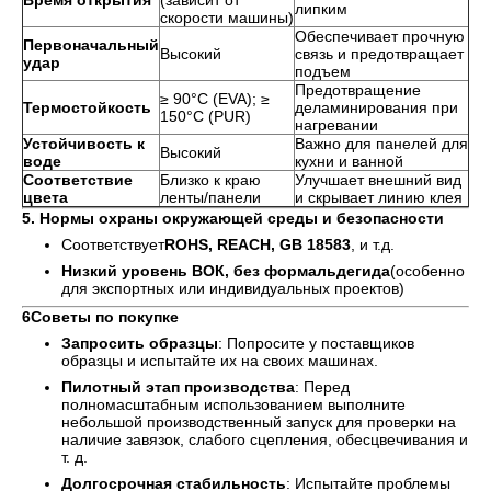
Время открытия
(зависит от
липким
скорости машины)
Обеспечивает прочную
Первоначальный
Высокий
связь и предотвращает
удар
подъем
Предотвращение
≥ 90°C (EVA); ≥
Термостойкость
деламинирования при
150°C (PUR)
нагревании
Устойчивость к
Важно для панелей для
Высокий
воде
кухни и ванной
Соответствие
Близко к краю
Улучшает внешний вид
цвета
ленты/панели
и скрывает линию клея
5. Нормы охраны окружающей среды и безопасности
Соответствует
ROHS, REACH, GB 18583
, и т.д.
Низкий уровень ВОК, без формальдегида
(особенно
для экспортных или индивидуальных проектов)
6Советы по покупке
Запросить образцы
: Попросите у поставщиков
образцы и испытайте их на своих машинах.
Пилотный этап производства
: Перед
полномасштабным использованием выполните
небольшой производственный запуск для проверки на
наличие завязок, слабого сцепления, обесцвечивания и
т. д.
Долгосрочная стабильность
: Испытайте проблемы