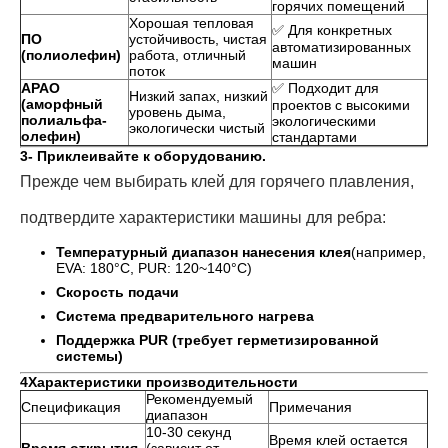
горячих помещений
Хорошая тепловая
✅ Для конкретных
ПО
устойчивость, чистая
автоматизированных
(полиолефин)
работа, отличный
машин
поток
APAO
✅ Подходит для
Низкий запах, низкий
(аморфный
проектов с высокими
уровень дыма,
полиальфа-
экологическими
экологически чистый
олефин)
стандартами
3- Приклеивайте к оборудованию.
Прежде чем выбирать клей для горячего плавления,
подтвердите характеристики машины для ребра:
Температурный диапазон нанесения клея
(например,
EVA: 180°C, PUR: 120~140°C)
Скорость подачи
Система предварительного нагрева
Поддержка PUR (требует герметизированной
системы)
4Характеристики производительности
Рекомендуемый
Спецификация
Примечания
диапазон
10-30 секунд
Время клей остается