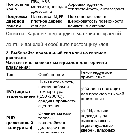
ПВХ, ABS,
Полосы на
Хорошая адгезия,
меламин, твердая
краю
теплостойкость, антивозраст
древесина
Подложка
Площадка, МДФ,
Поглощение клея и
дверной
плотное дерево,
шероховатость поверхности
панели
фанера
влияют на адгезию
Советы
: Заранее подтвердите материалы краевой
ленты и панелей и сообщите поставщику клея.
2. Выбирайте правильный тип клей на горячем
расплаве
Частые типы клейких материалов для горячего
плавления:
Рекомендуемое
Тип
Особенности
применение
Низкая стоимость,
низкая рабочая
✅ Хорошо подходит
EVA (ацетат
температура
для проектов с низкой
этиленовинил)
(150~200°C),
стоимостью
средняя прочность
сцепления
✅✅ Идеально
Сильная адгезия,
подходит для
PUR
тепло- и
высококлассных
(реактивный
водостойкость,
индивидуальных
полиуретан)
долгосрочная
дверей, влажных/
стабильность